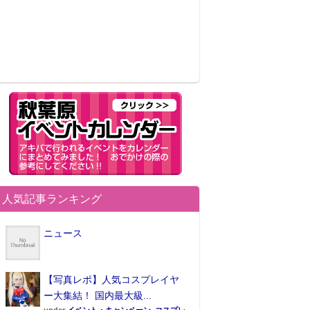
人気記事ランキング
ニュース
【写真レポ】人気コスプレイヤ
ー大集結！ 国内最大級...