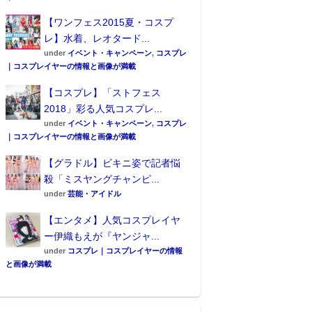
【ワンフェス2015夏・コスプ
レ】水着、レオタード...
under
イベント・キャンペーン
,
コスプレ
｜コスプレイヤーの情報と画像が満載
【コスプレ】「ストフェス
2018」彩る人気コスプレ...
under
イベント・キャンペーン
,
コスプレ
｜コスプレイヤーの情報と画像が満載
【グラドル】ビキニ姿で記者悩
殺「ミスヤングチャンピ...
under
芸能・アイドル
【エンタメ】人気コスプレイヤ
ー伊織もえが『ヤンジャ...
under
コスプレ｜コスプレイヤーの情報
と画像が満載