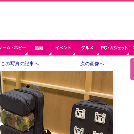
この写真の記事へ
次の画像へ