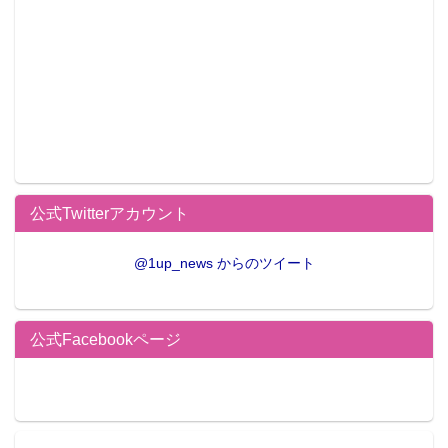
（全1種） A2サイズ
公式Twitterアカウント
「善子」の私服姿を描きおろした、壁掛け式のアート
ポスター。
@1up_news からのツイート
●G賞 国木田花丸 掛式アートポスター
公式Facebookページ