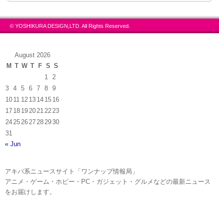
© YOSHIKURA DESIGN,LTD. All Rights Reserved.
August 2026
M
T
W
T
F
S
S
1
2
3
4
5
6
7
8
9
10
11
12
13
14
15
16
17
18
19
20
21
22
23
TVアニメ2期第3話挿入歌「MY舞☆TONIGHT」衣装を
24
25
26
27
28
29
30
着た「Aqours」の2年生メンバーたちをデザインしたT
31
シャツ。
« Jun
●K賞 1年生ver. Ｔシャツ （全1種）男性向けLサイズ
アキバ系ニュースサイト「ワンナップ情報局」
アニメ・ゲーム・ホビー・PC・ガジェット・グルメなどの最新ニュース
をお届けします。