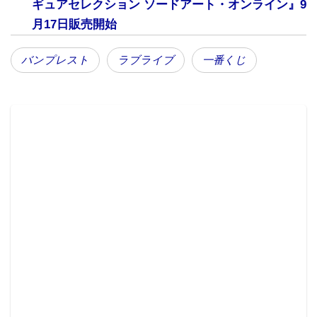
ギュアセレクション ソードアート・オンライン』9
月17日販売開始
バンプレスト
ラブライブ
一番くじ
（全1種） A2サイズ
「千歌」の私服姿を描きおろした、壁掛け式のアート
ポスター。
●B賞 桜内梨子 掛式アートポスター