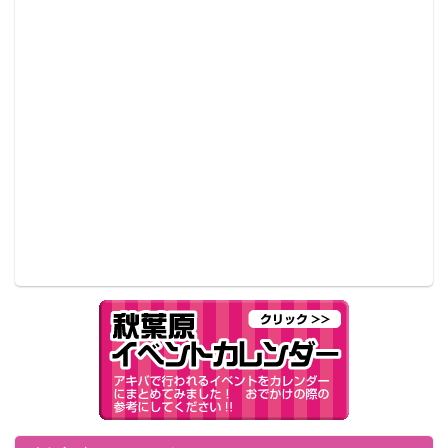
（全1種） A2サイズ
「梨子」の私服姿を描きおろした、壁掛け式のアート
ポスター。
●C賞 松浦果南 掛式アートポスター