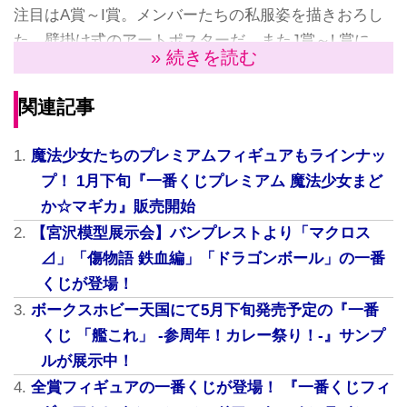
注目はA賞～I賞。メンバーたちの私服姿を描きおろし
た、壁掛け式のアートポスターだ。またJ賞～L賞に
» 続きを読む
は、TVアニメ2期の衣装を着たメンバーたちをそれぞ
れの学年ごとにプリントしたTシャツがラインナップ。
関連記事
その他、ビジュアルタオル、ラバーストラップなどを
取り揃えられている。そのアイテムを一挙ご紹介した
魔法少女たちのプレミアムフィギュアもラインナッ
い。
プ！ 1月下旬『一番くじプレミアム 魔法少女まど
か☆マギカ』販売開始
●A賞 高海千歌 掛式アートポスター
【宮沢模型展示会】バンプレストより「マクロス
⊿」「傷物語 鉄血編」「ドラゴンボール」の一番
くじが登場！
ボークスホビー天国にて5月下旬発売予定の『一番
くじ 「艦これ」 -参周年！カレー祭り！-』サンプ
ルが展示中！
全賞フィギュアの一番くじが登場！ 『一番くじフィ