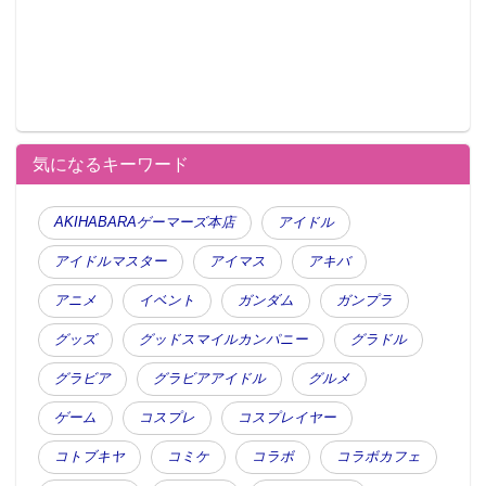
気になるキーワード
AKIHABARAゲーマーズ本店
アイドル
（全1種） A2サイズ
「鞠莉」の私服姿を描きおろした、壁掛け式のアート
アイドルマスター
アイマス
アキバ
ポスター。
アニメ
イベント
ガンダム
ガンプラ
グッズ
グッドスマイルカンパニー
グラドル
●I賞 黒澤ルビィ 掛式アートポスター
グラビア
グラビアアイドル
グルメ
ゲーム
コスプレ
コスプレイヤー
コトブキヤ
コミケ
コラボ
コラボカフェ