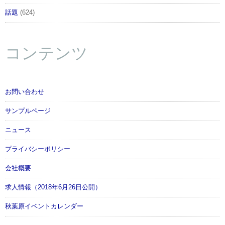
話題
(624)
コンテンツ
お問い合わせ
サンプルページ
ニュース
TVアニメ2期第3話挿入歌「MY舞☆TONIGHT」衣装を
着た「Aqours」の3年生メンバーたちをデザインしたT
プライバシーポリシー
シャツ。
会社概要
●M賞 ビジュアルタオル（全12種） 約90cm
求人情報（2018年6月26日公開）
秋葉原イベントカレンダー