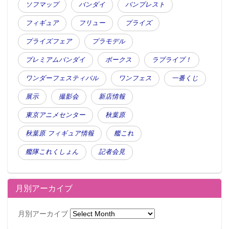
ソフマップ
バンダイ
バンプレスト
フィギュア
フリュー
プライズ
プライズフェア
プラモデル
プレミアムバンダイ
ボークス
ラブライブ！
ワンダーフェスティバル
ワンフェス
一番くじ
展示
撮影会
新店情報
（全1種） A2サイズ
東京アニメセンター
秋葉原
「ルビィ」の私服姿を描きおろした、壁掛け式のアー
秋葉原 フィギュア情報
艦これ
トポスター。
艦隊これくしょん
記者会見
●J賞 2年生ver. Ｔシャツ （全1種）男性向けLサイズ
月別アーカイブ
月別アーカイブ