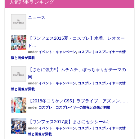
人気記事ランキング
ニュース
【ワンフェス2015夏・コスプレ】水着、レオター
ド...
（全1種） A2サイズ
under
イベント・キャンペーン
,
コスプレ｜コスプレイヤーの情
「果南」の私服姿を描きおろした、壁掛け式のアート
報と画像が満載
ポスター。
【さらに強力!!】ムチムチ、ぽっちゃりがテーマの
同...
●D賞 黒澤ダイヤ 掛式アートポスター
under
イベント・キャンペーン
,
コスプレ｜コスプレイヤーの情
報と画像が満載
【2018冬コミケ／C95】ラブライブ、アズレン…...
under
コスプレ｜コスプレイヤーの情報と画像が満載
【ワンフェス2017夏】まさにセクシー&キ...
under
イベント・キャンペーン
,
コスプレ｜コスプレイヤーの情
報と画像が満載