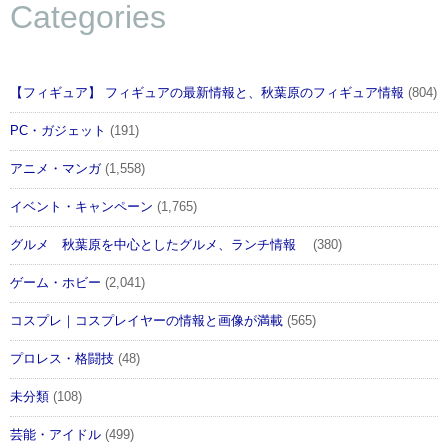
Categories
【フィギュア】 フィギュアの最新情報と、秋葉原のフィギュア情報
(804)
PC・ガジェット
(191)
アニメ・マンガ
(1,558)
イベント・キャンペーン
(1,765)
グルメ 秋葉原を中心としたグルメ、ランチ情報
(380)
TVアニメ2期第3話挿入歌「MY舞☆TONIGHT」衣装を
着た「Aqours」の1年生メンバーたちをデザインしたT
ゲーム・ホビー
(2,041)
シャツ。
コスプレ｜コスプレイヤーの情報と画像が満載
(565)
●L賞 3年生ver. Ｔシャツ （全1種）男性向けLサイズ
プロレス・格闘技
(48)
未分類
(108)
芸能・アイドル
(499)