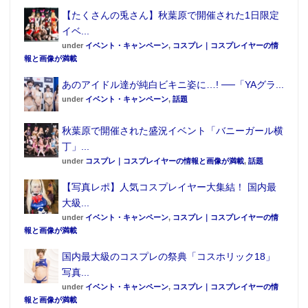
【たくさんの兎さん】秋葉原で開催された1日限定
イベ...
under
イベント・キャンペーン
,
コスプレ｜コスプレイヤーの情
報と画像が満載
あのアイドル達が純白ビキニ姿に…! ──「YAグラ...
under
イベント・キャンペーン
,
話題
（全1種） A2サイズ
秋葉原で開催された盛況イベント「バニーガール横
「ダイヤ」の私服姿を描きおろした、壁掛け式のアー
丁」...
under
コスプレ｜コスプレイヤーの情報と画像が満載
,
話題
トポスター。
【写真レポ】人気コスプレイヤー大集結！ 国内最
●E賞 渡辺 曜 掛式アートポスター
大級...
under
イベント・キャンペーン
,
コスプレ｜コスプレイヤーの情
報と画像が満載
国内最大級のコスプレの祭典「コスホリック18」
写真...
under
イベント・キャンペーン
,
コスプレ｜コスプレイヤーの情
報と画像が満載