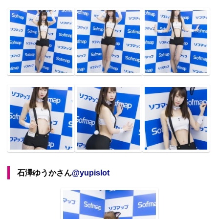
石澤ゆうかさん
@
yupislot