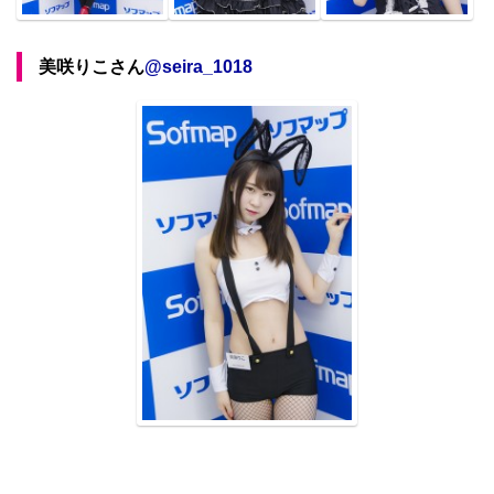
美咲りこさん
@
seira_1018