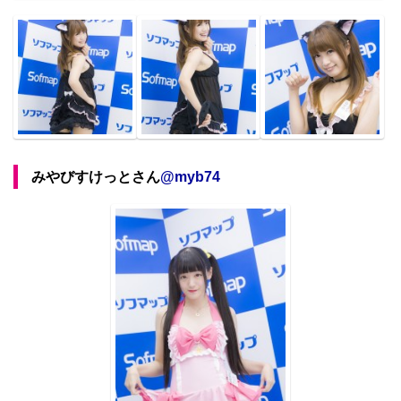
みやびすけっとさん
@
myb74