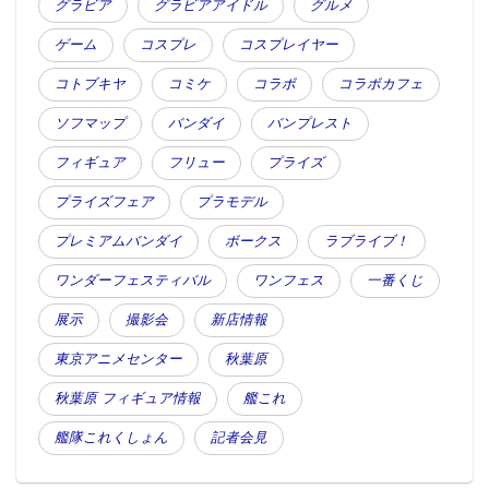
グラビア
グラビアアイドル
グルメ
ゲーム
コスプレ
コスプレイヤー
コトブキヤ
コミケ
コラボ
コラボカフェ
ソフマップ
バンダイ
バンプレスト
フィギュア
フリュー
プライズ
プライズフェア
プラモデル
プレミアムバンダイ
ボークス
ラブライブ！
ワンダーフェスティバル
ワンフェス
一番くじ
展示
撮影会
新店情報
東京アニメセンター
秋葉原
秋葉原 フィギュア情報
艦これ
艦隊これくしょん
記者会見