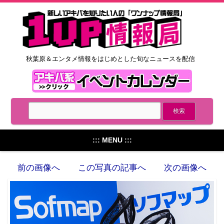
秋葉原＆エンタメ情報をはじめとした旬なニュースを配信
::: MENU :::
前の画像へ
この写真の記事へ
次の画像へ