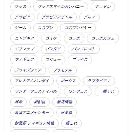
グッズ
グッドスマイルカンパニー
グラドル
グラビア
グラビアアイドル
グルメ
ゲーム
コスプレ
コスプレイヤー
コトブキヤ
コミケ
コラボ
コラボカフェ
ソフマップ
バンダイ
バンプレスト
フィギュア
フリュー
プライズ
プライズフェア
プラモデル
プレミアムバンダイ
ボークス
ラブライブ！
ワンダーフェスティバル
ワンフェス
一番くじ
展示
撮影会
新店情報
東京アニメセンター
秋葉原
秋葉原 フィギュア情報
艦これ