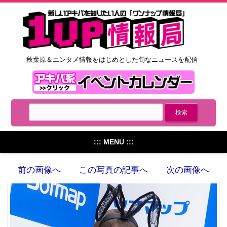
秋葉原＆エンタメ情報をはじめとした旬なニュースを配信
::: MENU :::
前の画像へ
この写真の記事へ
次の画像へ