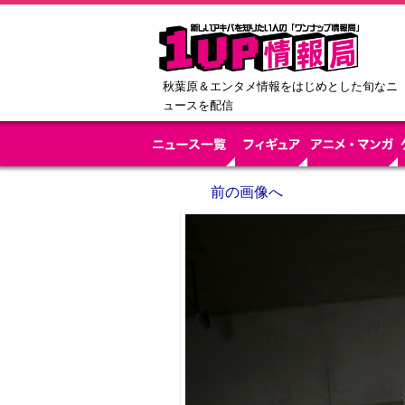
秋葉原＆エンタメ情報をはじめとした旬なニ
ュースを配信
前の画像へ