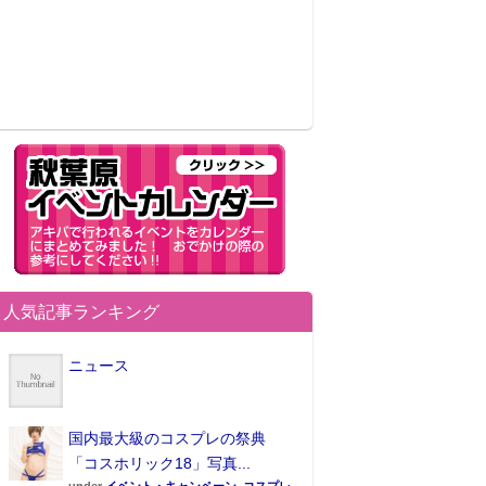
人気記事ランキング
ニュース
国内最大級のコスプレの祭典
「コスホリック18」写真...