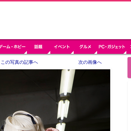
この写真の記事へ
次の画像へ