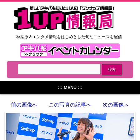
秋葉原＆エンタメ情報をはじめとした旬なニュースを配信
::: MENU :::
前の画像へ
この写真の記事へ
次の画像へ