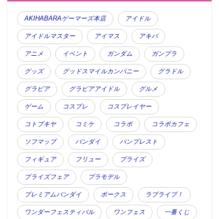
AKIHABARAゲーマーズ本店
アイドル
アイドルマスター
アイマス
アキバ
アニメ
イベント
ガンダム
ガンプラ
グッズ
グッドスマイルカンパニー
グラドル
グラビア
グラビアアイドル
グルメ
ゲーム
コスプレ
コスプレイヤー
コトブキヤ
コミケ
コラボ
コラボカフェ
ソフマップ
バンダイ
バンプレスト
フィギュア
フリュー
プライズ
プライズフェア
プラモデル
プレミアムバンダイ
ボークス
ラブライブ！
ワンダーフェスティバル
ワンフェス
一番くじ