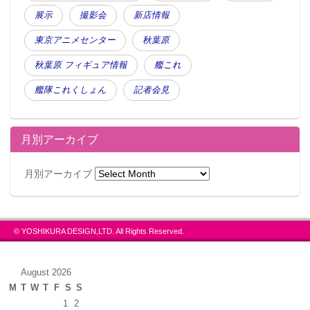
展示
撮影会
新店情報
東京アニメセンター
秋葉原
秋葉原 フィギュア情報
艦これ
艦隊これくしょん
記者会見
月別アーカイブ
月別アーカイブ
© YOSHIKURA DESIGN,LTD. All Rights Reserved.
August 2026
M
T
W
T
F
S
S
1
2