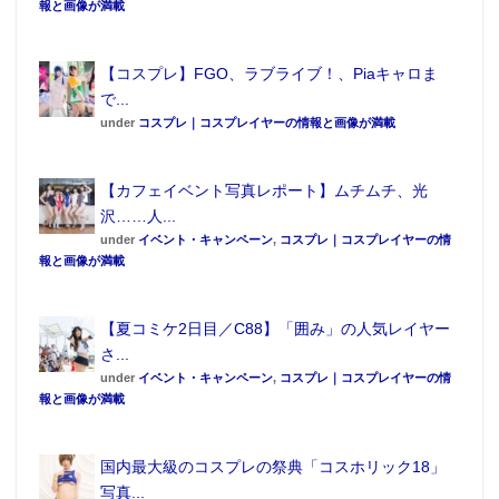
報と画像が満載
シーンがあるんですが、そのラストシーンはどうなる
かナイショです♪ でもそこが一番私らしさがでている
【コスプレ】FGO、ラブライブ！、Piaキャロま
かも」と北谷さん。気になる方はDVDをチェックして
で...
みよう。
under
コスプレ｜コスプレイヤーの情報と画像が満載
ちなみにこの日のビビットなビキニについては「80年
代をイメージしました♪ グラドルの岡本夏生さんが着
【カフェイベント写真レポート】ムチムチ、光
ていそうじゃないですか!?」と独特の感想を話してく
沢……人...
れた。
under
イベント・キャンペーン
,
コスプレ｜コスプレイヤーの情
報と画像が満載
【夏コミケ2日目／C88】「囲み」の人気レイヤー
さ...
under
イベント・キャンペーン
,
コスプレ｜コスプレイヤーの情
報と画像が満載
国内最大級のコスプレの祭典「コスホリック18」
写真...