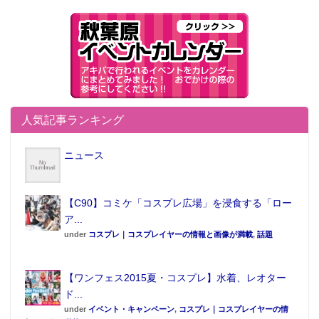
安な表情が見られると思います。あとはシャワーシー
ンもオススメ。全裸で薄いガウンのようなものを羽織
ったまま体を洗い合うんです」と北谷さんは話す。
人気記事ランキング
ニュース
【C90】コミケ「コスプレ広場」を浸食する「ロー
ア...
under
コスプレ｜コスプレイヤーの情報と画像が満載
,
話題
【ワンフェス2015夏・コスプレ】水着、レオター
ド...
under
イベント・キャンペーン
,
コスプレ｜コスプレイヤーの情
その後はちょっとセクシーな展開のようで、「ベッド