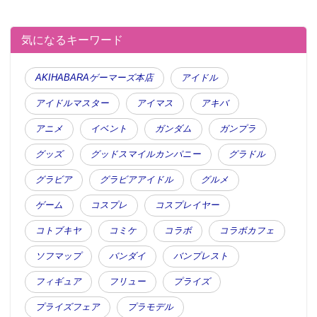
価格 3800円（税抜）
ディスク枚数: 1
気になるキーワード
販売元:シャイニングスターエンターテイメント
発売日
2017/08/31
AKIHABARAゲーマーズ本店
アイドル
時間: 80
分
アイドルマスター
アイマス
アキバ
アニメ
イベント
ガンダム
ガンプラ
グッズ
グッドスマイルカンパニー
グラドル
グラビア
グラビアアイドル
グルメ
ゲーム
コスプレ
コスプレイヤー
コトブキヤ
コミケ
コラボ
コラボカフェ
ソフマップ
バンダイ
バンプレスト
フィギュア
フリュー
プライズ
プライズフェア
プラモデル