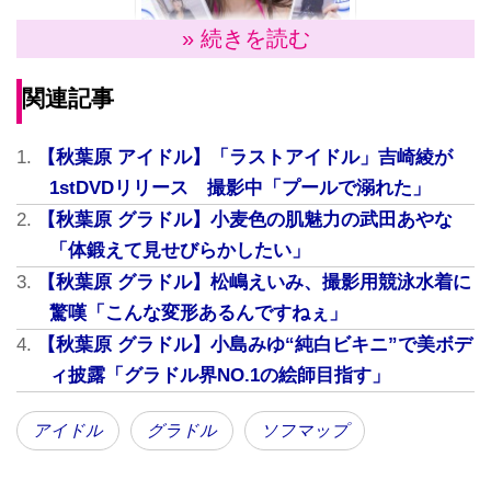
» 続きを読む
関連記事
【秋葉原 アイドル】「ラストアイドル」吉崎綾が
1stDVDリリース 撮影中「プールで溺れた」
【秋葉原 グラドル】小麦色の肌魅力の武田あやな
本作で14枚目となる北谷ゆりさんのイメージDVD。撮
「体鍛えて見せびらかしたい」
影は今年の春に沖縄・宮古島で行われた。その時の思
【秋葉原 グラドル】松嶋えいみ、撮影用競泳水着に
い出を北谷さんは「南国なので軽装で行ったんです
驚嘆「こんな変形あるんですねぇ」
よ。そしたら台風が去った後ですごく寒くて、湿気が
【秋葉原 グラドル】小島みゆ“純白ビキニ”で美ボデ
ありまして…（笑）」と話す。
ィ披露「グラドル界NO.1の絵師目指す」
本作は、お金持ちのボンボンの元に家政婦として派遣
されるという内容でストーリーが展開する。「序盤の
アイドル
グラドル
ソフマップ
海で撮影したシーンが一番思い出ですね。（そのお坊
ちゃんに）ビキニをはぎとられるシーンがあって、不