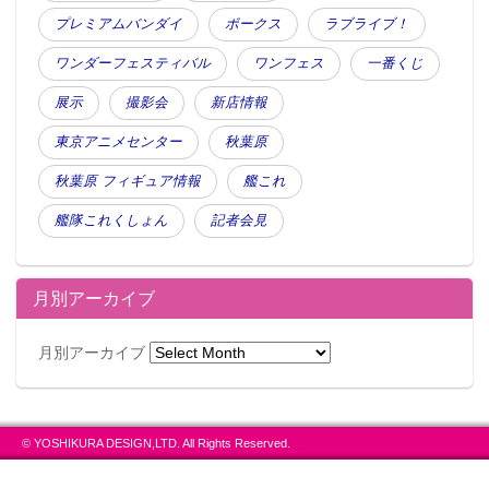
この記事が気に入ったらフォローしよう
プレミアムバンダイ
ボークス
ラブライブ！
ワンダーフェスティバル
ワンフェス
一番くじ
展示
撮影会
新店情報
東京アニメセンター
秋葉原
秋葉原 フィギュア情報
艦これ
艦隊これくしょん
記者会見
月別アーカイブ
月別アーカイブ
© YOSHIKURA DESIGN,LTD. All Rights Reserved.