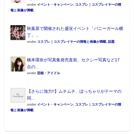
under
イベント・キャンペーン
,
コスプレ｜コスプレイヤーの情
報と画像が満載
秋葉原で開催された盛況イベント「バニーガール横
丁」...
under
コスプレ｜コスプレイヤーの情報と画像が満載
,
話題
橋本環奈が写真集発売直前、セクシー写真など17
点の...
under
芸能・アイドル
【さらに強力!!】ムチムチ、ぽっちゃりがテーマの
同...
under
イベント・キャンペーン
,
コスプレ｜コスプレイヤーの情
報と画像が満載
商品概要
北谷ゆり
/ Secret Lover2