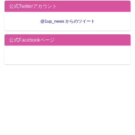
公式Twitterアカウント
@1up_news からのツイート
公式Facebookページ
美巨乳グラビアアイドル・北谷ゆり前作のSecret
Loverの大ヒットに引き続き、今作でも極上の美しい肢
体をたっぷり披露してくれました!