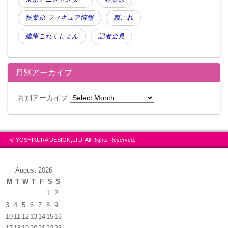
秋葉原 フィギュア情報
艦これ
艦隊これくしょん
記者会見
月別アーカイブ
月別アーカイブ
© YOSHIKURA DESIGN,LTD. All Rights Reserved.
August 2026
M
T
W
T
F
S
S
1
2
3
4
5
6
7
8
9
10
11
12
13
14
15
16