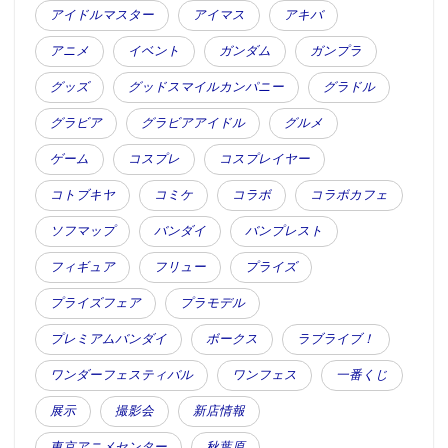
アイドルマスター
アイマス
アキバ
アニメ
イベント
ガンダム
ガンプラ
グッズ
グッドスマイルカンパニー
グラドル
グラビア
グラビアアイドル
グルメ
ゲーム
コスプレ
コスプレイヤー
コトブキヤ
コミケ
コラボ
コラボカフェ
ソフマップ
バンダイ
バンプレスト
フィギュア
フリュー
プライズ
プライズフェア
プラモデル
プレミアムバンダイ
ボークス
ラブライブ！
ワンダーフェスティバル
ワンフェス
一番くじ
展示
撮影会
新店情報
東京アニメセンター
秋葉原