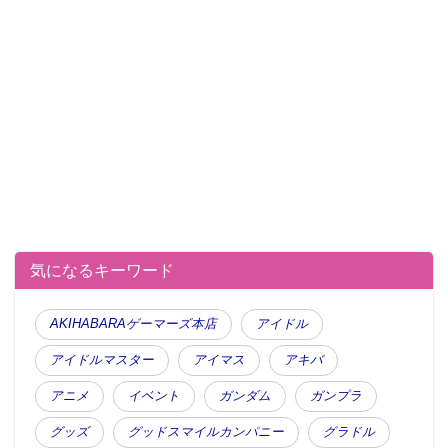
気になるキーワード
AKIHABARAゲーマーズ本店
アイドル
アイドルマスター
アイマス
アキバ
鬼太郎のランジェリーのトップスはブルーのシャツを
アニメ
イベント
ガンダム
ガンプラ
胸元の襟と飾りボタンで、ちゃんちゃんこを脇下から
グッズ
グッドスマイルカンパニー
グラドル
切り替わる黄色と黒のボーダーとレースで表現。全体