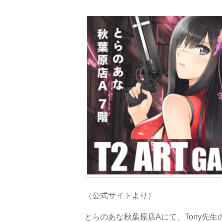
（公式サイトより）
とらのあな秋葉原店Aにて、Tony先