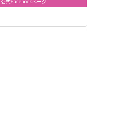
公式Facebookページ