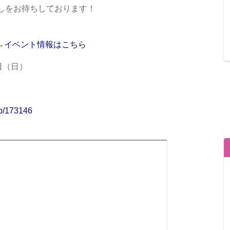
しをお待ちしております！
→
イベント情報はこちら
9日（日）
jp/173146