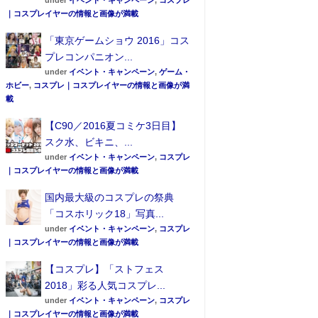
under
イベント・キャンペーン
,
コスプレ
｜コスプレイヤーの情報と画像が満載
「東京ゲームショウ 2016」コス
プレコンパニオン...
under
イベント・キャンペーン
,
ゲーム・
ホビー
,
コスプレ｜コスプレイヤーの情報と画像が満
載
【C90／2016夏コミケ3日目】
スク水、ビキニ、...
under
イベント・キャンペーン
,
コスプレ
｜コスプレイヤーの情報と画像が満載
国内最大級のコスプレの祭典
「コスホリック18」写真...
under
イベント・キャンペーン
,
コスプレ
｜コスプレイヤーの情報と画像が満載
【コスプレ】「ストフェス
2018」彩る人気コスプレ...
under
イベント・キャンペーン
,
コスプレ
｜コスプレイヤーの情報と画像が満載