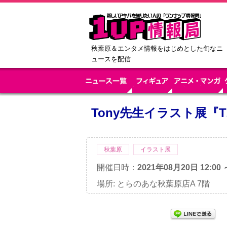
秋葉原＆エンタメ情報をはじめとした旬なニ
ュースを配信
Tony先生イラスト展『T2 A
秋葉原
イラスト展
開催日時：
2021年08月20日 12:00 
場所: とらのあな秋葉原店A 7階