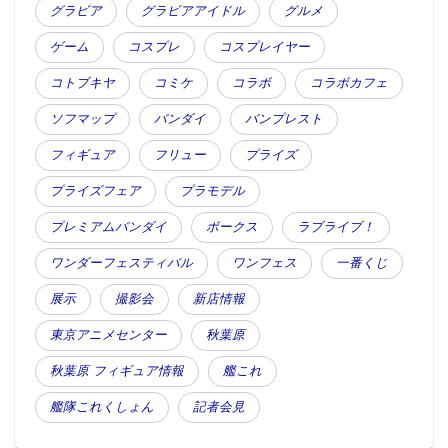
グラビア
グラビアアイドル
グルメ
ゲーム
コスプレ
コスプレイヤー
コトブキヤ
コミケ
コラボ
コラボカフェ
ソフマップ
バンダイ
バンプレスト
フィギュア
フリュー
プライズ
プライズフェア
プラモデル
プレミアムバンダイ
ボークス
ラブライブ！
ワンダーフェスティバル
ワンフェス
一番くじ
展示
撮影会
新店情報
東京アニメセンター
秋葉原
秋葉原 フィギュア情報
艦これ
艦隊これくしょん
記者会見