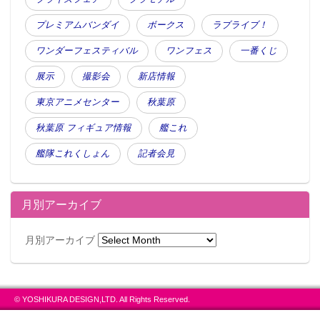
プレミアムバンダイ
ボークス
ラブライブ！
ワンダーフェスティバル
ワンフェス
一番くじ
展示
撮影会
新店情報
東京アニメセンター
秋葉原
秋葉原 フィギュア情報
艦これ
艦隊これくしょん
記者会見
月別アーカイブ
月別アーカイブ
© YOSHIKURA DESIGN,LTD. All Rights Reserved.