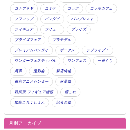
コトブキヤ
コミケ
コラボ
コラボカフェ
ソフマップ
バンダイ
バンプレスト
フィギュア
フリュー
プライズ
プライズフェア
プラモデル
プレミアムバンダイ
ボークス
ラブライブ！
ワンダーフェスティバル
ワンフェス
一番くじ
展示
撮影会
新店情報
東京アニメセンター
秋葉原
秋葉原 フィギュア情報
艦これ
艦隊これくしょん
記者会見
月別アーカイブ