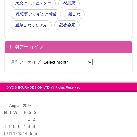
東京アニメセンター
秋葉原
秋葉原 フィギュア情報
艦これ
艦隊これくしょん
記者会見
月別アーカイブ
月別アーカイブ
© YOSHIKURA DESIGN,LTD. All Rights Reserved.
August 2026
M
T
W
T
F
S
S
1
2
3
4
5
6
7
8
9
10
11
12
13
14
15
16