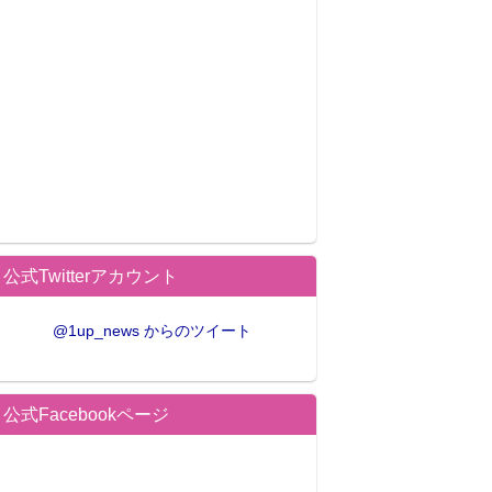
公式Twitterアカウント
@1up_news からのツイート
公式Facebookページ