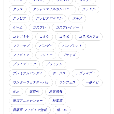
グッズ
グッドスマイルカンパニー
グラドル
グラビア
グラビアアイドル
グルメ
ゲーム
コスプレ
コスプレイヤー
コトブキヤ
コミケ
コラボ
コラボカフェ
ソフマップ
バンダイ
バンプレスト
フィギュア
フリュー
プライズ
プライズフェア
プラモデル
プレミアムバンダイ
ボークス
ラブライブ！
ワンダーフェスティバル
ワンフェス
一番くじ
展示
撮影会
新店情報
東京アニメセンター
秋葉原
秋葉原 フィギュア情報
艦これ