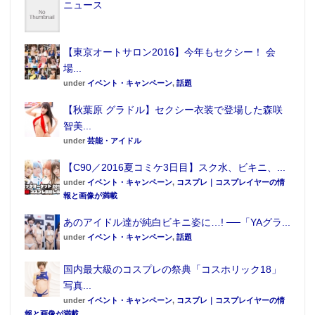
ニュース
【東京オートサロン2016】今年もセクシー！ 会
場...
under
イベント・キャンペーン
,
話題
【秋葉原 グラドル】セクシー衣装で登場した森咲
智美...
under
芸能・アイドル
【C90／2016夏コミケ3日目】スク水、ビキニ、...
under
イベント・キャンペーン
,
コスプレ｜コスプレイヤーの情
報と画像が満載
あのアイドル達が純白ビキニ姿に…! ──「YAグラ...
under
イベント・キャンペーン
,
話題
国内最大級のコスプレの祭典「コスホリック18」
写真...
under
イベント・キャンペーン
,
コスプレ｜コスプレイヤーの情
報と画像が満載