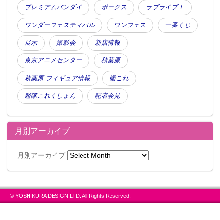
プレミアムバンダイ
ボークス
ラブライブ！
ワンダーフェスティバル
ワンフェス
一番くじ
展示
撮影会
新店情報
東京アニメセンター
秋葉原
秋葉原 フィギュア情報
艦これ
艦隊これくしょん
記者会見
月別アーカイブ
月別アーカイブ
© YOSHIKURA DESIGN,LTD. All Rights Reserved.