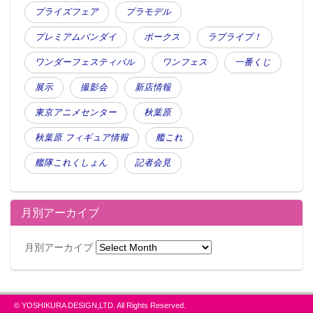
プライズフェア
プラモデル
プレミアムバンダイ
ボークス
ラブライブ！
ワンダーフェスティバル
ワンフェス
一番くじ
展示
撮影会
新店情報
東京アニメセンター
秋葉原
秋葉原 フィギュア情報
艦これ
艦隊これくしょん
記者会見
月別アーカイブ
月別アーカイブ
© YOSHIKURA DESIGN,LTD. All Rights Reserved.