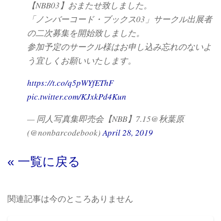
【NBB03】おまたせ致しました。
「ノンバーコード・ブックス03」サークル出展者
の二次募集を開始致しました。
参加予定のサークル様はお申し込み忘れのないよ
う宜しくお願いいたします。
https://t.co/q5pWYfEThF
pic.twitter.com/KJxkPd4Kun
— 同人写真集即売会【NBB】7.15@秋葉原
(@nonbarcodebook)
April 28, 2019
« 一覧に戻る
関連記事は今のところありません