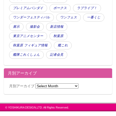
プレミアムバンダイ
ボークス
ラブライブ！
ワンダーフェスティバル
ワンフェス
一番くじ
展示
撮影会
新店情報
東京アニメセンター
秋葉原
秋葉原 フィギュア情報
艦これ
艦隊これくしょん
記者会見
月別アーカイブ
月別アーカイブ
© YOSHIKURA DESIGN,LTD. All Rights Reserved.