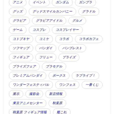
アニメ
イベント
ガンダム
ガンプラ
グッズ
グッドスマイルカンパニー
グラドル
グラビア
グラビアアイドル
グルメ
ゲーム
コスプレ
コスプレイヤー
コトブキヤ
コミケ
コラボ
コラボカフェ
ソフマップ
バンダイ
バンプレスト
フィギュア
フリュー
プライズ
プライズフェア
プラモデル
プレミアムバンダイ
ボークス
ラブライブ！
ワンダーフェスティバル
ワンフェス
一番くじ
展示
撮影会
新店情報
東京アニメセンター
秋葉原
秋葉原 フィギュア情報
艦これ