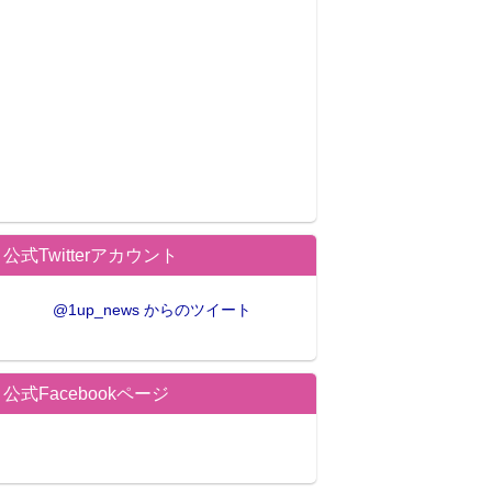
公式Twitterアカウント
@1up_news からのツイート
公式Facebookページ