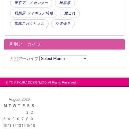
東京アニメセンター
秋葉原
秋葉原 フィギュア情報
艦これ
艦隊これくしょん
記者会見
月別アーカイブ
月別アーカイブ
© YOSHIKURA DESIGN,LTD. All Rights Reserved.
August 2026
M
T
W
T
F
S
S
1
2
3
4
5
6
7
8
9
10
11
12
13
14
15
16