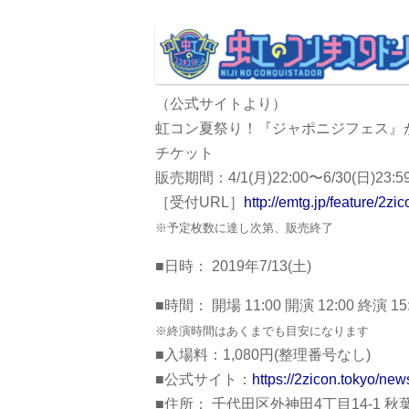
（公式サイトより）
虹コン夏祭り！『ジャポニジフェス』
チケット
販売期間：4/1(月)22:00〜6/30(日)23:5
［受付URL］
http://emtg.jp/feature/2zi
※予定枚数に達し次第、販売終了
■日時： 2019年7/13(土)
■時間： 開場 11:00 開演 12:00 終演 15
※終演時間はあくまでも目安になります
■入場料：1,080円(整理番号なし)
■公式サイト：
https://2zicon.tokyo/new
■住所： 千代田区外神田4丁目14-1 秋