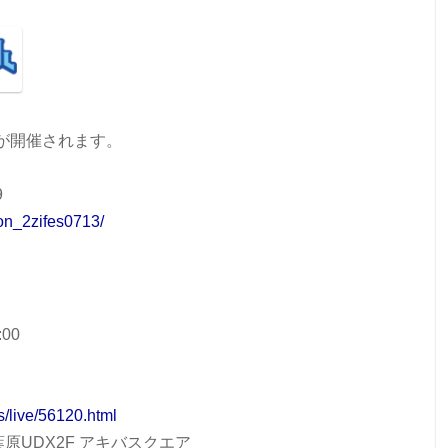
が開催されます。
9
con_2zifes0713/
:00
s/live/56120.html
葉原UDX2F アキバスクエア