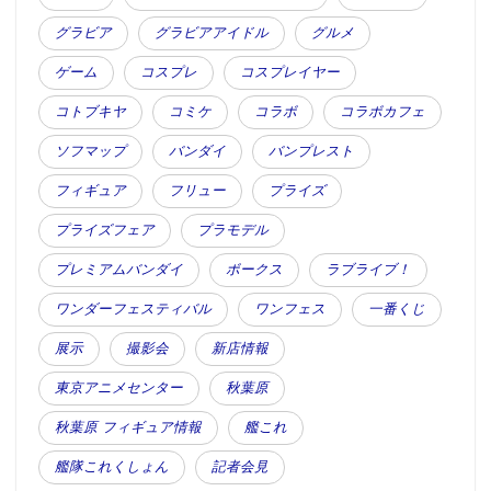
グラビア
グラビアアイドル
グルメ
ゲーム
コスプレ
コスプレイヤー
コトブキヤ
コミケ
コラボ
コラボカフェ
ソフマップ
バンダイ
バンプレスト
フィギュア
フリュー
プライズ
プライズフェア
プラモデル
プレミアムバンダイ
ボークス
ラブライブ！
ワンダーフェスティバル
ワンフェス
一番くじ
展示
撮影会
新店情報
東京アニメセンター
秋葉原
秋葉原 フィギュア情報
艦これ
艦隊これくしょん
記者会見