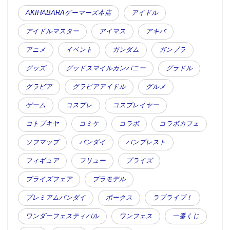
AKIHABARAゲーマーズ本店
アイドル
アイドルマスター
アイマス
アキバ
アニメ
イベント
ガンダム
ガンプラ
グッズ
グッドスマイルカンパニー
グラドル
グラビア
グラビアアイドル
グルメ
ゲーム
コスプレ
コスプレイヤー
コトブキヤ
コミケ
コラボ
コラボカフェ
ソフマップ
バンダイ
バンプレスト
フィギュア
フリュー
プライズ
プライズフェア
プラモデル
プレミアムバンダイ
ボークス
ラブライブ！
ワンダーフェスティバル
ワンフェス
一番くじ