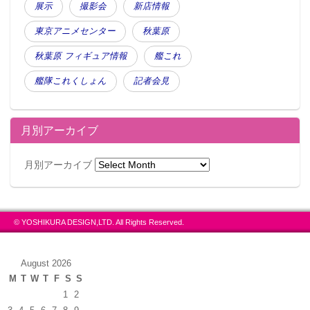
展示
撮影会
新店情報
東京アニメセンター
秋葉原
秋葉原 フィギュア情報
艦これ
艦隊これくしょん
記者会見
月別アーカイブ
月別アーカイブ
© YOSHIKURA DESIGN,LTD. All Rights Reserved.
August 2026
M
T
W
T
F
S
S
1
2