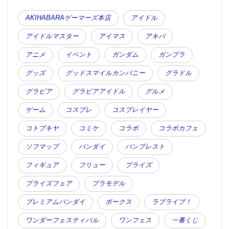
AKIHABARAゲーマーズ本店
アイドル
アイドルマスター
アイマス
アキバ
アニメ
イベント
ガンダム
ガンプラ
グッズ
グッドスマイルカンパニー
グラドル
グラビア
グラビアアイドル
グルメ
ゲーム
コスプレ
コスプレイヤー
コトブキヤ
コミケ
コラボ
コラボカフェ
ソフマップ
バンダイ
バンプレスト
フィギュア
フリュー
プライズ
プライズフェア
プラモデル
プレミアムバンダイ
ボークス
ラブライブ！
ワンダーフェスティバル
ワンフェス
一番くじ