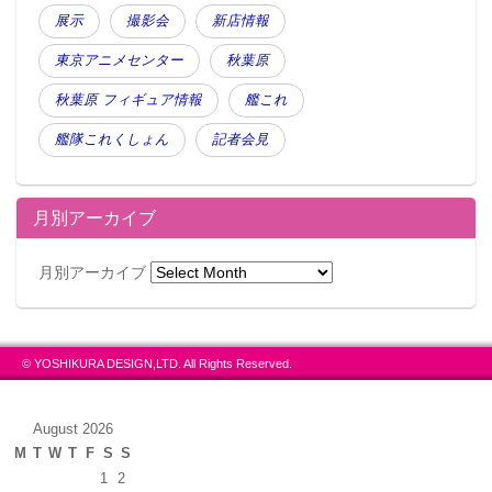
展示
撮影会
新店情報
東京アニメセンター
秋葉原
秋葉原 フィギュア情報
艦これ
艦隊これくしょん
記者会見
月別アーカイブ
月別アーカイブ
© YOSHIKURA DESIGN,LTD. All Rights Reserved.
August 2026
M
T
W
T
F
S
S
1
2