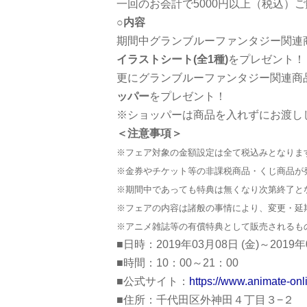
一回のお会計で5000円以上（税込）
○内容
期間中グランブルーファンタジー関連商
イラストシート(全1種)
をプレゼント！
更にグランブルーファンタジー関連商品
ッパー
をプレゼント！
※ショッパーは商品を入れずにお渡し
＜注意事項＞
※フェア対象の金額設定は全て税込みとなりま
※金券やチケット等の非課税商品・くじ商品が
※期間中であっても特典は無くなり次第終了と
※フェアの内容は諸般の事情により、変更・延
※アニメ雑誌等の有償特典として販売されるも
■日時：2019年03月08日 (金)～2019年0
■時間：10：00～21：00
■公式サイト：
https://www.animate-onl
■住所：千代田区外神田４丁目３−２