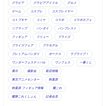
グラビア
グラビアアイドル
グルメ
ゲーム
コスプレ
コスプレイヤー
コトブキヤ
コミケ
コラボ
コラボカフェ
ソフマップ
バンダイ
バンプレスト
フィギュア
フリュー
プライズ
プライズフェア
プラモデル
プレミアムバンダイ
ボークス
ラブライブ！
ワンダーフェスティバル
ワンフェス
一番くじ
展示
撮影会
新店情報
東京アニメセンター
秋葉原
秋葉原 フィギュア情報
艦これ
艦隊これくしょん
記者会見