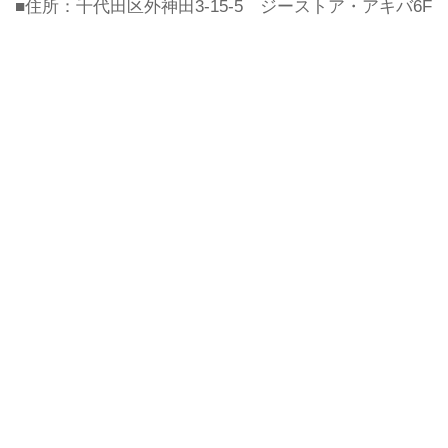
■住所：千代田区外神田3-15-5 ジーストア・アキバ6F