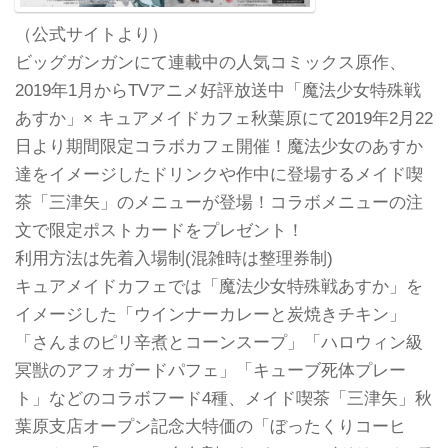
（公式サイトより）
ビッグガンガンにて連載中の人気コミックス原作、
2019年1月からTVアニメ好評放送中「魔法少女特殊戦
あすか」× キュアメイドカフェ秋葉原にて2019年2月22
日より期間限定コラボカフェ開催！魔法少女のあすか
達をイメージしたドリンクや作中に登場するメイド喫
茶「三津矢」のメニューが登場！コラボメニューの注
文で限定ポストカードをプレゼント！
利用方法は先着入場制(混雑時は整理券制)
キュアメイドカフェでは「魔法少女特殊戦あすか」を
イメージした「ウインナーカレーと炭焼きチキン」
「さんまのピリ辛煮とコーンスープ」「ハロウィン級
冥獣のアフォガードパフェ」「キューブ死体プレー
ト」などのコラボフード4種、メイド喫茶「三津矢」秋
葉原支店オープン記念大特価の「ぼったくりコーヒ