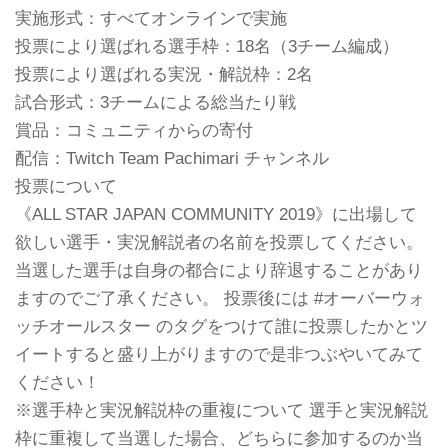
実施形式：すべてオンラインで実施
投票により選ばれる選手枠：18名（3チーム編成）
投票により選ばれる実況・解説枠：2名
試合形式：3チームによる総当たり戦
賞品：コミュニティからの寄付
配信：Twitch Team Pachimari チャンネル
投票について
《ALL STAR JAPAN COMMUNITY 2019》に出場して
欲しい選手・実況解説者の名前を投票してください。
当選した選手は自身の都合により辞退することがあり
ますのでご了承ください。 投票後には #オーバーウォ
ッチオールスター のタグをつけて誰に投票したかとツ
イートすると盛り上がりますので是非つぶやいてみて
ください！
※選手枠と実況解説枠の重複について 選手と実況解説
枠に重複して当選した場合、どちらに参加するのか当