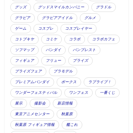
グッズ
グッドスマイルカンパニー
グラドル
グラビア
グラビアアイドル
グルメ
ゲーム
コスプレ
コスプレイヤー
コトブキヤ
コミケ
コラボ
コラボカフェ
ソフマップ
バンダイ
バンプレスト
フィギュア
フリュー
プライズ
プライズフェア
プラモデル
プレミアムバンダイ
ボークス
ラブライブ！
ワンダーフェスティバル
ワンフェス
一番くじ
展示
撮影会
新店情報
東京アニメセンター
秋葉原
秋葉原 フィギュア情報
艦これ