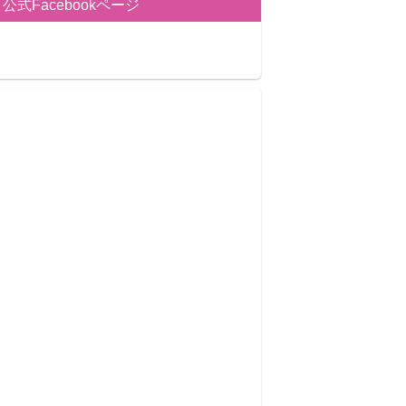
公式Facebookページ