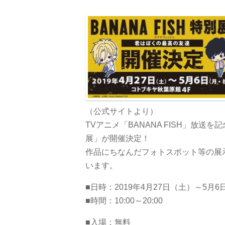
（公式サイトより）
TVアニメ「BANANA FISH」放送を
展」が開催決定！
作品にちなんだフォトスポット等の展
います。
■日時：2019年4月27日（土）～5月
■時間：10:00～20:00
■入場：無料