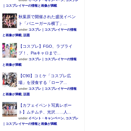
under
イベント・キャンペーン
,
コスプレ
｜コスプレイヤーの情報と画像が満載
秋葉原で開催された盛況イベン
ト「バニーガール横丁」...
under
コスプレ｜コスプレイヤーの情報
と画像が満載
,
話題
【コスプレ】FGO、ラブライ
ブ！、Piaキャロまで...
under
コスプレ｜コスプレイヤーの情報
と画像が満載
【C90】コミケ「コスプレ広
場」を浸食する「ローア...
under
コスプレ｜コスプレイヤーの情報
と画像が満載
,
話題
【カフェイベント写真レポー
ト】ムチムチ、光沢……人...
under
イベント・キャンペーン
,
コスプレ
｜コスプレイヤーの情報と画像が満載