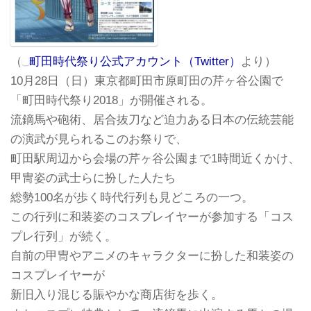
（
町田時代祭り公式アカウント（Twitter）
より）
10月28日（日）東京都町田市原町田の芹ヶ谷公園で
「町田時代祭り2018」が開催される。
流鏑馬や砲術、居合抜刀など迫力ある日本の伝統芸能
の演武が見られるこのお祭りで、
町田駅周辺から会場の芹ヶ谷公園まで1時間近くかけ、
甲冑姿の武士らに扮した人たち
総勢100名が歩く時代行列も見どころの一つ。
この行列に和装姿のコスプレイヤーが参加する「コス
プレ行列」が続く。
自前の甲冑やアニメのキャラクターに扮した和装姿の
コスプレイヤーが
新旧入り混じる賑やかな商店街を歩く。