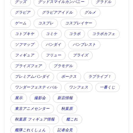
グッズ
グッドスマイルカンパニー
グラドル
グラビア
グラビアアイドル
グルメ
ゲーム
コスプレ
コスプレイヤー
コトブキヤ
コミケ
コラボ
コラボカフェ
ソフマップ
バンダイ
バンプレスト
フィギュア
フリュー
プライズ
プライズフェア
プラモデル
プレミアムバンダイ
ボークス
ラブライブ！
ワンダーフェスティバル
ワンフェス
一番くじ
展示
撮影会
新店情報
東京アニメセンター
秋葉原
秋葉原 フィギュア情報
艦これ
艦隊これくしょん
記者会見