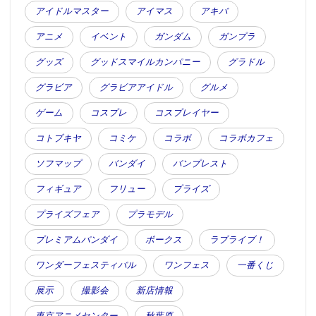
アイドルマスター
アイマス
アキバ
アニメ
イベント
ガンダム
ガンプラ
グッズ
グッドスマイルカンパニー
グラドル
グラビア
グラビアアイドル
グルメ
ゲーム
コスプレ
コスプレイヤー
コトブキヤ
コミケ
コラボ
コラボカフェ
ソフマップ
バンダイ
バンプレスト
フィギュア
フリュー
プライズ
プライズフェア
プラモデル
プレミアムバンダイ
ボークス
ラブライブ！
ワンダーフェスティバル
ワンフェス
一番くじ
展示
撮影会
新店情報
東京アニメセンター
秋葉原