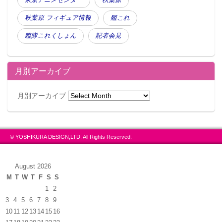
秋葉原 フィギュア情報
艦これ
艦隊これくしょん
記者会見
月別アーカイブ
月別アーカイブ
© YOSHIKURA DESIGN,LTD. All Rights Reserved.
August 2026
M
T
W
T
F
S
S
1
2
3
4
5
6
7
8
9
10
11
12
13
14
15
16