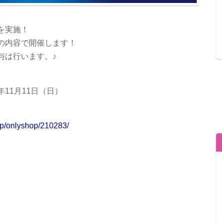
を実施！
の内容で開催します！
与は行います。♪
8年11月11日（日）
jp/onlyshop/210283/