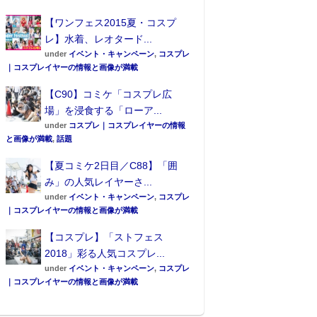
【ワンフェス2015夏・コスプ
レ】水着、レオタード...
under
イベント・キャンペーン
,
コスプレ
｜コスプレイヤーの情報と画像が満載
【C90】コミケ「コスプレ広
場」を浸食する「ローア...
under
コスプレ｜コスプレイヤーの情報
と画像が満載
,
話題
【夏コミケ2日目／C88】「囲
み」の人気レイヤーさ...
under
イベント・キャンペーン
,
コスプレ
｜コスプレイヤーの情報と画像が満載
【コスプレ】「ストフェス
2018」彩る人気コスプレ...
under
イベント・キャンペーン
,
コスプレ
｜コスプレイヤーの情報と画像が満載