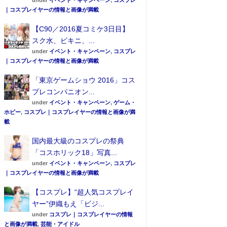
under
イベント・キャンペーン
,
コスプレ
｜コスプレイヤーの情報と画像が満載
【C90／2016夏コミケ3日目】
スク水、ビキニ、...
under
イベント・キャンペーン
,
コスプレ
｜コスプレイヤーの情報と画像が満載
「東京ゲームショウ 2016」コス
プレコンパニオン...
under
イベント・キャンペーン
,
ゲーム・
ホビー
,
コスプレ｜コスプレイヤーの情報と画像が満
載
国内最大級のコスプレの祭典
「コスホリック18」写真...
under
イベント・キャンペーン
,
コスプレ
｜コスプレイヤーの情報と画像が満載
【コスプレ】“超人気コスプレイ
ヤー”伊織もえ「ビジ...
under
コスプレ｜コスプレイヤーの情報
と画像が満載
,
芸能・アイドル