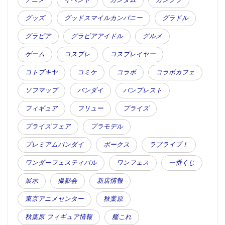
アニメ
イベント
ガンダム
ガンプラ
グッズ
グッドスマイルカンパニー
グラドル
グラビア
グラビアアイドル
グルメ
ゲーム
コスプレ
コスプレイヤー
コトブキヤ
コミケ
コラボ
コラボカフェ
ソフマップ
バンダイ
バンプレスト
フィギュア
フリュー
プライズ
プライズフェア
プラモデル
プレミアムバンダイ
ボークス
ラブライブ！
ワンダーフェスティバル
ワンフェス
一番くじ
展示
撮影会
新店情報
東京アニメセンター
秋葉原
秋葉原 フィギュア情報
艦これ