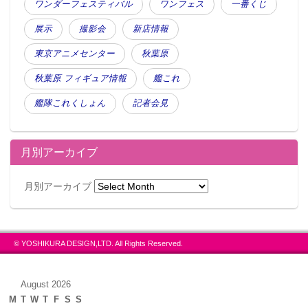
ワンダーフェスティバル
ワンフェス
一番くじ
展示
撮影会
新店情報
東京アニメセンター
秋葉原
秋葉原 フィギュア情報
艦これ
艦隊これくしょん
記者会見
月別アーカイブ
月別アーカイブ
© YOSHIKURA DESIGN,LTD. All Rights Reserved.
August 2026
M
T
W
T
F
S
S