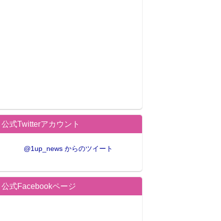
公式Twitterアカウント
@1up_news からのツイート
公式Facebookページ