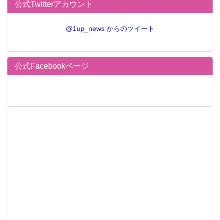
公式Twitterアカウント
@1up_news からのツイート
公式Facebookページ