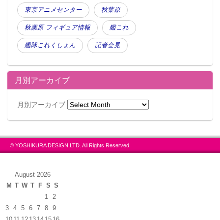
東京アニメセンター
秋葉原
秋葉原 フィギュア情報
艦これ
艦隊これくしょん
記者会見
月別アーカイブ
月別アーカイブ
© YOSHIKURA DESIGN,LTD. All Rights Reserved.
August 2026
M
T
W
T
F
S
S
1
2
3
4
5
6
7
8
9
10
11
12
13
14
15
16