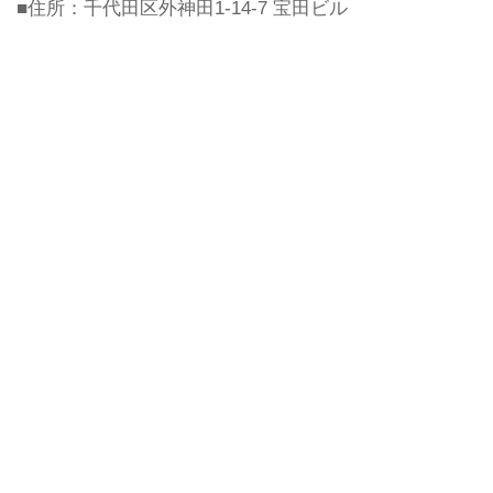
■住所：千代田区外神田1-14-7 宝田ビル