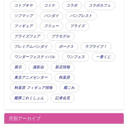
コトブキヤ
コミケ
コラボ
コラボカフェ
ソフマップ
バンダイ
バンプレスト
フィギュア
フリュー
プライズ
プライズフェア
プラモデル
プレミアムバンダイ
ボークス
ラブライブ！
ワンダーフェスティバル
ワンフェス
一番くじ
展示
撮影会
新店情報
東京アニメセンター
秋葉原
秋葉原 フィギュア情報
艦これ
艦隊これくしょん
記者会見
月別アーカイブ