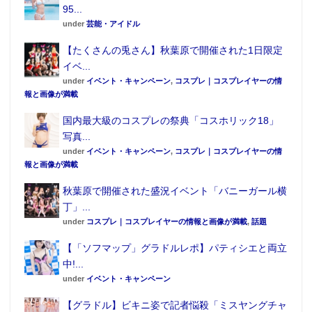
95...
under
芸能・アイドル
【たくさんの兎さん】秋葉原で開催された1日限定
イベ...
under
イベント・キャンペーン
,
コスプレ｜コスプレイヤーの情
報と画像が満載
国内最大級のコスプレの祭典「コスホリック18」
写真...
under
イベント・キャンペーン
,
コスプレ｜コスプレイヤーの情
報と画像が満載
秋葉原で開催された盛況イベント「バニーガール横
丁」...
under
コスプレ｜コスプレイヤーの情報と画像が満載
,
話題
【「ソフマップ」グラドルレポ】パティシエと両立
中!...
under
イベント・キャンペーン
【グラドル】ビキニ姿で記者悩殺「ミスヤングチャ