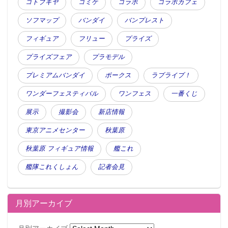
コトブキヤ
コミケ
コラボ
コラボカフェ
ソフマップ
バンダイ
バンプレスト
フィギュア
フリュー
プライズ
プライズフェア
プラモデル
プレミアムバンダイ
ボークス
ラブライブ！
ワンダーフェスティバル
ワンフェス
一番くじ
展示
撮影会
新店情報
東京アニメセンター
秋葉原
秋葉原 フィギュア情報
艦これ
艦隊これくしょん
記者会見
月別アーカイブ