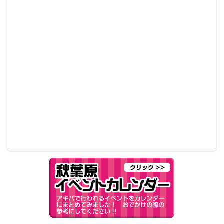
パソコンの分野はＶＲとの融合によって、更に飛躍す
る年になると考えています。新タイトルのゲームコン
テンツ制作には、多大な費用と時間がかかります。そ
こで、今まで発売されたゲームが、VRコンテンツとし
てリメイクされる年になるのでは？と予想していま
す。リアルなVRの世界観は、様々なゲームユーザーを
魅了するはずです。2017年は、大量の情報量を処理で
きるPCが更に注目されると思われます。
＞ドスパラ 店舗統括課／飯干英昭課長