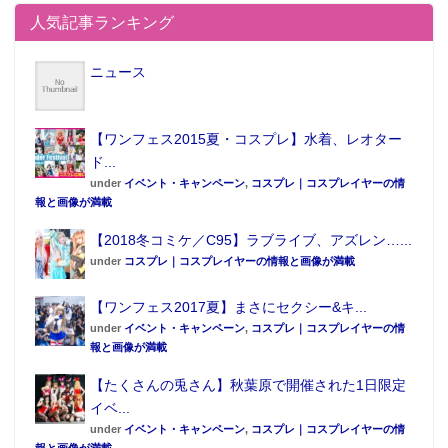
【スマートフォン】ｉＰｈｏｎｅ１０周年
人気記事ランキング
で“８”出現か
ニュース
【ワンフェス2015夏・コスプレ】水着、レオター
ド...
under
イベント・キャンペーン
,
コスプレ｜コスプレイヤーの情
報と画像が満載
【2018冬コミケ／C95】ラブライブ、アズレン…...
under
コスプレ｜コスプレイヤーの情報と画像が満載
【ワンフェス2017夏】まさにセクシー&キ...
under
イベント・キャンペーン
,
コスプレ｜コスプレイヤーの情
報と画像が満載
【たくさんの兎さん】秋葉原で開催された1日限定
イベ...
under
イベント・キャンペーン
,
コスプレ｜コスプレイヤーの情
報と画像が満載