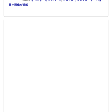
なってくるのじゃないでしょうか？
報と画像が満載
＞イオシス アキバ中央通店／中の人
【デジタルガジェット】操作は指からジェス
チャーへ
各社スマートフォンのインターフェイスが大きく変わ
るのではないでしょうか。「real sense」のようにジェ
スチャーでの操作に切り替わると、だれでも操作しや
すくなると思います。現在、指で画面を触り操作して
いますが、ジェスチャーで操作するようになれば、ガ
ジェットは、カメラやセンサーのジェスチャーに特化
したもの、指や手、腕などに取り付けるウェアラブル