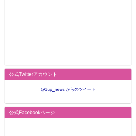
なものが出てゲームやアプリを全く新しい方法で楽し
めると思います。
＞上海問屋商品企画課／進剛史課長
1
2
»
公式Twitterアカウント
@1up_news からのツイート
公式Facebookページ
この記事が気に入ったらフォローしよう