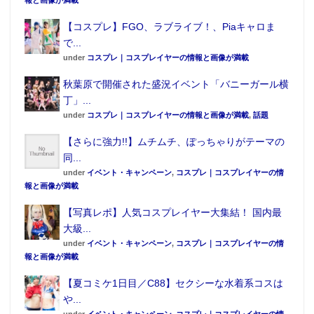
【コスプレ】FGO、ラブライブ！、Piaキャロま
で...
under
コスプレ｜コスプレイヤーの情報と画像が満載
秋葉原で開催された盛況イベント「バニーガール横
丁」...
under
コスプレ｜コスプレイヤーの情報と画像が満載
,
話題
【さらに強力!!】ムチムチ、ぽっちゃりがテーマの
同...
under
イベント・キャンペーン
,
コスプレ｜コスプレイヤーの情
やはり１番はなんといってもｉＰｈｏｎｅ１０周
報と画像が満載
年！！これは盛り上がるのは確実だと思います。デザ
【写真レポ】人気コスプレイヤー大集結！ 国内最
インも一新され７Ｓを飛ばして８になると予想されて
大級...
ますね。次はDSDS(Dual SIM Dual Standby)元年だっ
under
イベント・キャンペーン
,
コスプレ｜コスプレイヤーの情
報と画像が満載
た今年以上に４Ｇ＋３Ｇの同時待ち受けが一般化し､
MVNO SIMの使い方に広がりをみせると思います。あ
【夏コミケ1日目／C88】セクシーな水着系コスは
とはスマホと連携するＩｏＴ機器が増えもっと身近に
や...
under
イベント・キャンペーン
,
コスプレ｜コスプレイヤーの情