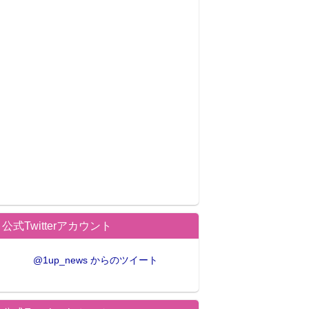
公式Twitterアカウント
@1up_news からのツイート