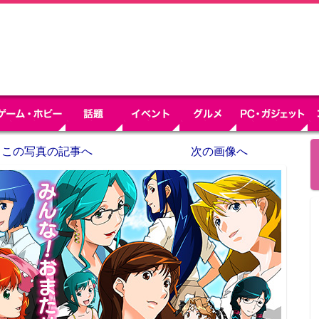
この写真の記事へ
次の画像へ