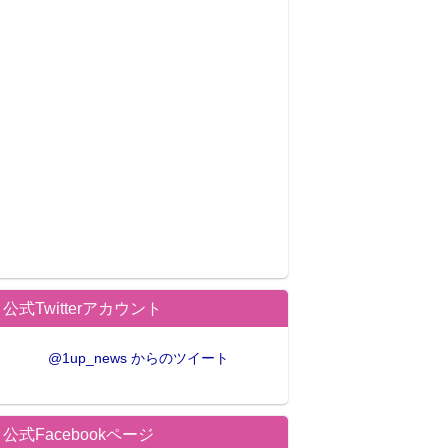
公式Twitterアカウント
@1up_news からのツイート
公式Facebookページ