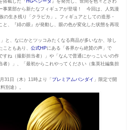
を搭載した『
HGベジータ
』を発売し、世間を色々とざわ
ー事業部から新たなフィギュアが登場！ 今回は、人気漫
クルタ族の生き残り「クラピカ」。フィギュアとしての造形・
こと、『緋の眼』が発動し、眼の色が変化した状態を再現
ソカ」と、なにかとツッコみたくなる商品が多いなか、珍し
たこともあり、
公式HP
にある「各界から絶賛の声」で
ですね（撮影担当者）」や「なんで普通にかっこいいの作
当者）」、「最初からこれやってください（集英社編集担
月31日（木）11時より「
プレミアムバンダイ
」限定で開
数料別途）。