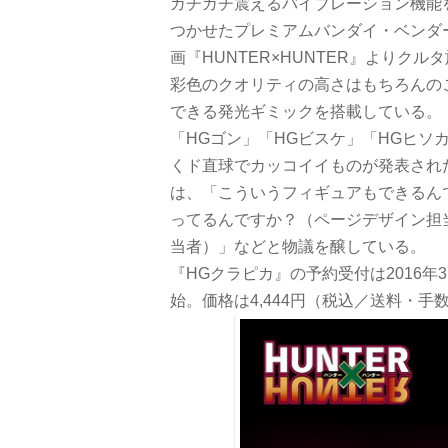
ガチガチ震えるバイブレーション機能
つかせたプレミアムバンダイ・ベンダ
画『HUNTER×HUNTER』より
彩色のクオリティの高さはもちろんの
できる発光ギミックを搭載している。
「HGゴン」「HGビスケ」「HGヒ
くド直球でカッコイイものが発表され
は、「こういうフィギュアもできるん
ってるんですか？（ページデザイン担
当者）」などと物議を醸している。
『HGクラピカ』の予約受付は2016年3
始。価格は4,444円（税込／送料・手