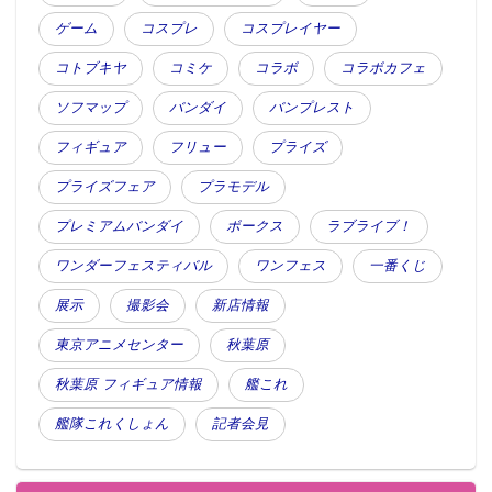
ゲーム
コスプレ
コスプレイヤー
コトブキヤ
コミケ
コラボ
コラボカフェ
ソフマップ
バンダイ
バンプレスト
フィギュア
フリュー
プライズ
プライズフェア
プラモデル
プレミアムバンダイ
ボークス
ラブライブ！
ワンダーフェスティバル
ワンフェス
一番くじ
展示
撮影会
新店情報
東京アニメセンター
秋葉原
秋葉原 フィギュア情報
艦これ
艦隊これくしょん
記者会見