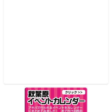
思い、さっそく声をかけてみることに。そして、断片
的な情報ではあるが、以下のことが判明した。
・他県で営業している会社が母体で、ネット通販を主
に手がけている（通販サイト名は不明）
・平日は基本的に営業していないが、たまに夕方以降
開けていることもある
・土日は営業している。でもやっていないこともある
・店頭に置いてあるバッグは、隣の店にいるおじさん
に持っていくと売ってくれる
まだまだ多くの謎が残る「ミリタリーアキバ」。1UP
情報局ではお店が開いてる瞬間を撮影するまで、定期
的に足を運ぼうと思う。