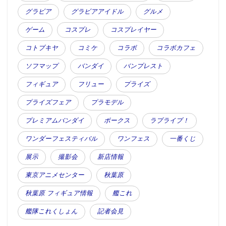
グラビア
グラビアアイドル
グルメ
ゲーム
コスプレ
コスプレイヤー
コトブキヤ
コミケ
コラボ
コラボカフェ
ソフマップ
バンダイ
バンプレスト
フィギュア
フリュー
プライズ
プライズフェア
プラモデル
プレミアムバンダイ
ボークス
ラブライブ！
ワンダーフェスティバル
ワンフェス
一番くじ
展示
撮影会
新店情報
東京アニメセンター
秋葉原
秋葉原 フィギュア情報
艦これ
艦隊これくしょん
記者会見