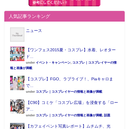
人気記事ランキング
ニュース
【ワンフェス2015夏・コスプレ】水着、レオター
この記事が気に入ったらフォローしよう
ド...
under
イベント・キャンペーン
,
コスプレ｜コスプレイヤーの情
報と画像が満載
【コスプレ】FGO、ラブライブ！、Piaキャロま
で...
under
コスプレ｜コスプレイヤーの情報と画像が満載
【C90】コミケ「コスプレ広場」を浸食する「ロー
ア...
under
コスプレ｜コスプレイヤーの情報と画像が満載
,
話題
【カフェイベント写真レポート】ムチムチ、光