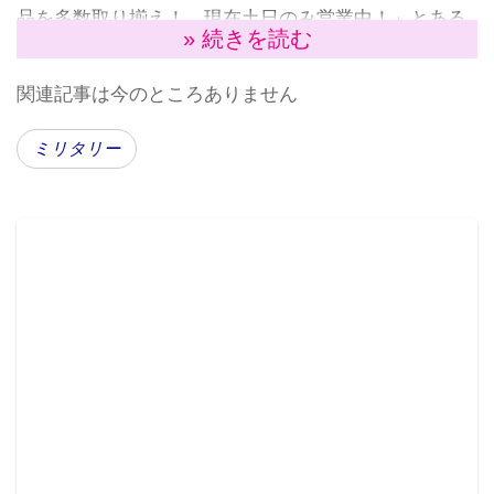
品を多数取り揃え！ 現在土日のみ営業中！」とある
» 続きを読む
が、アカウントの合計ツイートは1で、3月9日以降のつ
ぶやきは見られない。
関連記事は今のところありません
ミリタリー
最近はシャッターの外に迷彩柄のバッグが置かれるよ
うになり、値札が付いているため販売しているよう
だ。しかし、依然としてシャッターが閉まっているた
め、一体どこの誰に商品を持っていけばいいのか分か
らない。なにか必要なアイテムがあるのか、はたまた
まだ開放レベルに達していないのか。もはや商品に触
れるのも少々躊躇われる。
そんなこんなで4月13日（木）正午。再びぶらりと立ち
寄ったところ、なんと偶然シャッターが上がり、中か
ら50～60代のおじさんが出てきた。これはチャンスと