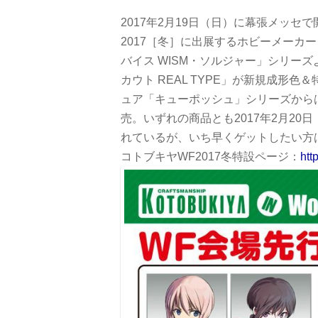
2017年2月19日（日）に幕張メッ
2017［冬］に出展するホビーメーカ
バイス WISM・ソルジャー」シリーズよ
カウト REAL TYPE」が新規成形
ュア「キューポッシュ」シリーズから
売。いずれの商品とも2017年2月2
れているが、いち早くゲットしたい方
コトブキヤWF2017冬特設ページ：
htt