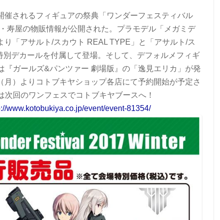
セで開催されるフィギュアの祭典「ワンダーフェスティバル
ー・寿屋の物販情報が公開された。プラモデル「メガミデ
り「アサルト/スカウト REAL TYPE」と「アサルト/ス
色＆特別デカールを付属して登場。そして、デフォルメフィギ
は『ガールズ&パンツァー 劇場版』の「逸見エリカ」が発
0日（月）よりコトブキヤショップ各店にて予約開始が予定さ
は次回のワンフェスでコトブキヤブースへ！
p://www.kotobukiya.co.jp/event/event-81354/