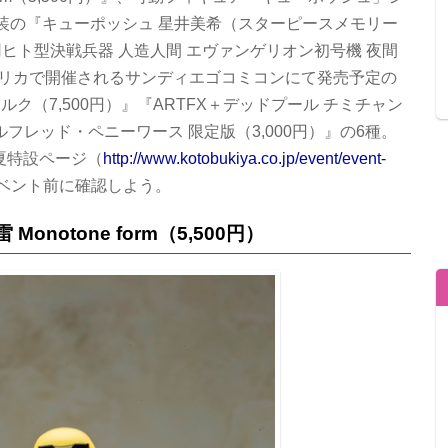
装の『キューポッシュ 星井美希（スターピースメモリー
用ヒト型決戦兵器 人造人間 エヴァンゲリオン初号機 夜間
にアメリカで開催されるサンディエゴコミコンにて発売予定の
ルク（7,500円）』『ARTFX＋デッドプール チミチャン
アルフレッド・ペニーワース 限定版（3,000円）』の6種。
5夏特設ページ（
http://www.kotobukiya.co.jp/event/event-
ベント前に確認しよう。
notone form（5,500円）