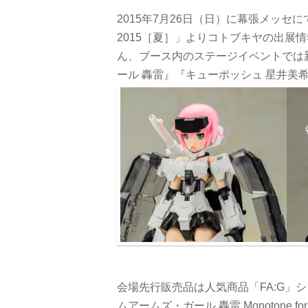
2015年7月26日（日）に幕張メッ
2015［夏］」よりコトブキヤの出展
ん、ブース内のステージイベントでは
ール 轟雷』『キューポッシュ 星井美
会場先行販売品は人気商品「FA:G」
ムアームズ・ガール 轟雷 Monotone