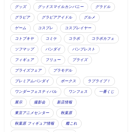
グッズ
グッドスマイルカンパニー
グラドル
グラビア
グラビアアイドル
グルメ
ゲーム
コスプレ
コスプレイヤー
コトブキヤ
コミケ
コラボ
コラボカフェ
ソフマップ
バンダイ
バンプレスト
フィギュア
フリュー
プライズ
プライズフェア
プラモデル
プレミアムバンダイ
ボークス
ラブライブ！
ワンダーフェスティバル
ワンフェス
一番くじ
展示
撮影会
新店情報
東京アニメセンター
秋葉原
秋葉原 フィギュア情報
艦これ