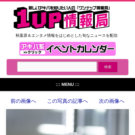
秋葉原＆エンタメ情報をはじめとした旬なニュースを配信
::: MENU :::
前の画像へ
この写真の記事へ
次の画像へ