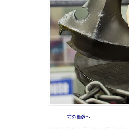
前の画像へ