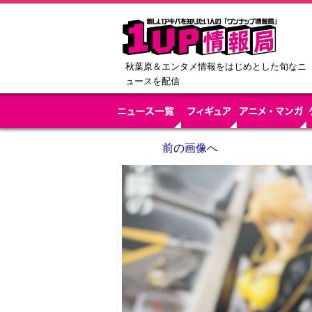
秋葉原＆エンタメ情報をはじめとした旬なニ
ュースを配信
前の画像へ