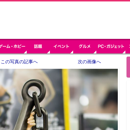
この写真の記事へ
次の画像へ