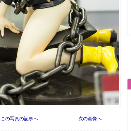
この写真の記事へ
次の画像へ