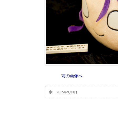
前の画像へ
2015年9月3日