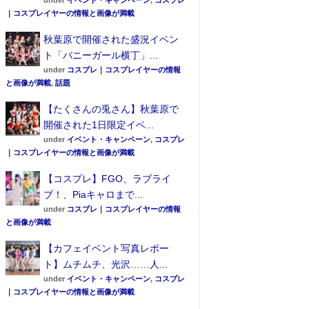
under
イベント・キャンペーン
,
コスプレ
｜コスプレイヤーの情報と画像が満載
秋葉原で開催された盛況イベン
ト「バニーガール横丁」...
under
コスプレ｜コスプレイヤーの情報
と画像が満載
,
話題
【たくさんの兎さん】秋葉原で
開催された1日限定イベ...
under
イベント・キャンペーン
,
コスプレ
｜コスプレイヤーの情報と画像が満載
【コスプレ】FGO、ラブライ
ブ！、Piaキャロまで...
under
コスプレ｜コスプレイヤーの情報
と画像が満載
【カフェイベント写真レポー
ト】ムチムチ、光沢……人...
under
イベント・キャンペーン
,
コスプレ
｜コスプレイヤーの情報と画像が満載