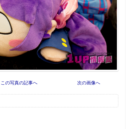
この写真の記事へ
次の画像へ