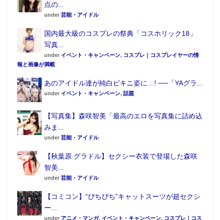
点の...
under
芸能・アイドル
国内最大級のコスプレの祭典「コスホリック18」
写真...
under
イベント・キャンペーン
,
コスプレ｜コスプレイヤーの情
報と画像が満載
あのアイドル達が純白ビキニ姿に…! ──「YAグラ...
under
イベント・キャンペーン
,
話題
【写真集】森咲智美「最高のエロを写真集に詰め込
みま...
under
芸能・アイドル
【秋葉原 グラドル】セクシー衣装で登場した森咲
智美...
under
芸能・アイドル
【コミコン】“ぴちぴち”キャットスーツが超セクシ
ー...
under
アニメ・マンガ
,
イベント・キャンペーン
,
コスプレ｜コス