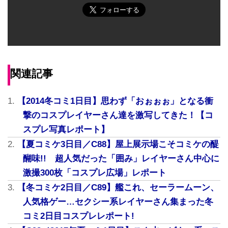
関連記事
【2014冬コミ1日目】思わず「おぉぉぉ」となる衝
撃のコスプレイヤーさん達を激写してきた！【コ
スプレ写真レポート】
【夏コミケ3日目／C88】屋上展示場こそコミケの醍
醐味!! 超人気だった「囲み」レイヤーさん中心に
激撮300枚「コスプレ広場」レポート
【冬コミケ2日目／C89】艦これ、セーラームーン、
人気格ゲー…セクシー系レイヤーさん集まった冬
コミ2日目コスプレレポート!