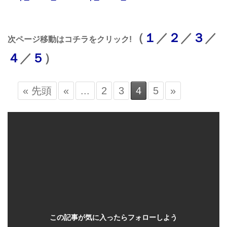
（
１
／
２
／
３
／
次ページ移動はコチラをクリック!
４
／
５
）
« 先頭
«
...
2
3
4
5
»
この記事が気に入ったらフォローしよう